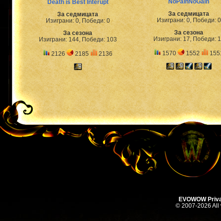
NoPainNoGain
Death is Best Interupt
За седмицата
За седмицата
Изиграни: 0, Победи: 0
Изиграни: 0, Победи: 0
За сезона
За сезона
Изиграни: 17, Победи: 
Изиграни: 144, Победи: 103
1570
1552
155
2126
2185
2136
EVOWOW Priva
© 2007-2026 All