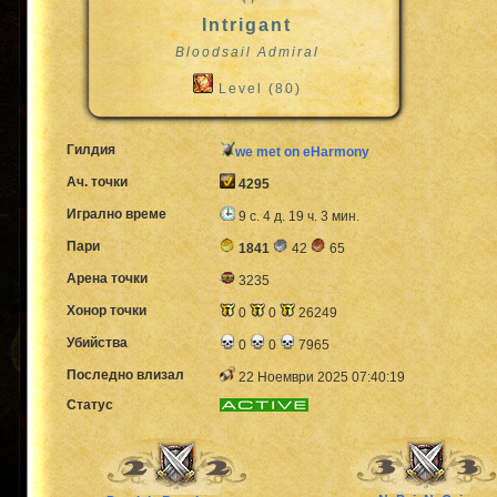
Intrigant
Bloodsail Admiral
Level (80)
Гилдия
we met on eHarmony
Ач. точки
4295
Игрално време
9 с. 4 д. 19 ч. 3 мин.
Пари
1841
42
65
Арена точки
3235
Хонор точки
0
0
26249
Убийства
0
0
7965
Последно влизал
22 Ноември 2025 07:40:19
Статус