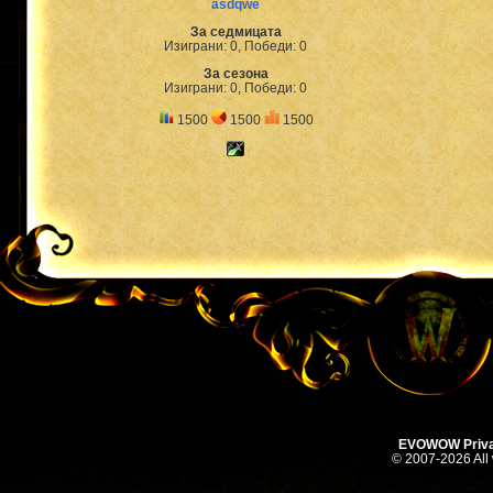
asdqwe
За седмицата
Изиграни: 0, Победи: 0
За сезона
Изиграни: 0, Победи: 0
1500
1500
1500
EVOWOW Priva
© 2007-2026 All