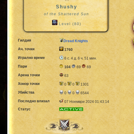
Shushy
of the Shattered Sun
Level (80)
Гилдия
Dread Knights
Ач. точки
1760
Игрално време
6 с. 4 д. 6 ч. 51 мин.
Пари
104
69
69
Арена точки
63
Хонор точки
0
0
1301
Убийства
0
0
6544
Последно влизал
07 Ноември 2024 01:43:14
Статус