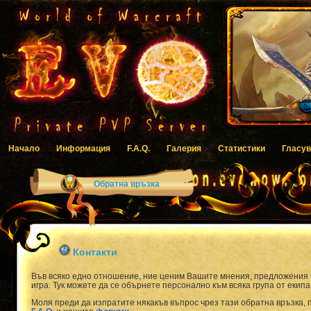
Начало
Информация
F.A.Q.
Галерия
Статистики
Гласув
Обратна връзка
Контакти
Във всяко едно отношение, ние ценим Вашите мнения, предложения и
игра. Тук можете да се обърнете персонално към всяка група от екипа
Моля преди да изпратите някакъв въпрос чрез тази обратна връзка, 