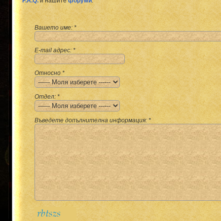
F.A.Q.
и нашите
форуми
.
Вашето име: *
E-mail адрес: *
Относно *
Отдел: *
Въведете допълнителна информация: *