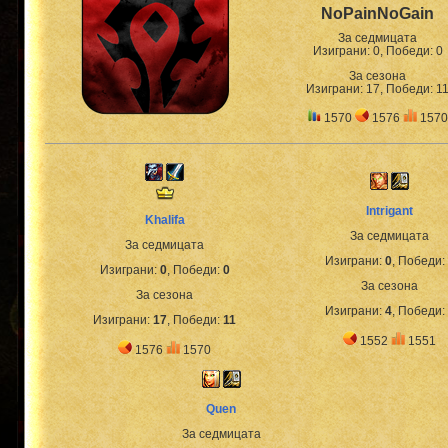
NoPainNoGain
За седмицата
Изиграни: 0, Победи: 0
За сезона
Изиграни: 17, Победи: 1
1570
1576
1570
Intrigant
Khalifa
За седмицата
За седмицата
Изиграни:
0
, Победи:
Изиграни:
0
, Победи:
0
За сезона
За сезона
Изиграни:
4
, Победи:
Изиграни:
17
, Победи:
11
1552
1551
1576
1570
Quen
За седмицата