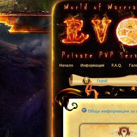
Начало
Информация
F.A.Q.
Гал
Герой
Обща информация за 