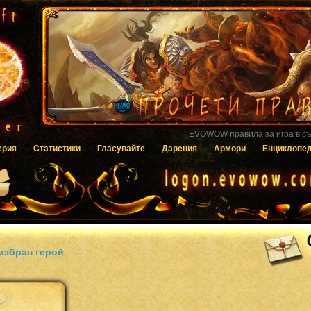
Гласувайте за EVOWOW чрез системата
ерия
Статистики
Гласувайте
Дарения
Армори
Енциклопе
избран герой