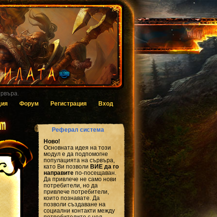
 за гласуване.
дия
Форум
Регистрация
Вход
Реферал система
Ново!
Основната идея на този
модул е да подпомогне
популацията на сървъра,
като Ви позволи
ВИЕ да го
направите
по-посещаван.
Да привлече не само нови
потребители, но да
привлече потребители,
които познавате. Да
позволи създаване на
социални контакти между
потребителите с цел