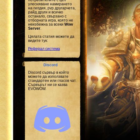
улесняване намирането
на гилдия, pvp другарчета,
райд други и всичко
останало, свързано с
отборната игра, която не
неизбежна за всеки
Wow
Server
.
Цялата статия можете да
видите тук:
Реферал система
Discord
Discord сървър в който
можете да използвате
стандартен или гласов чат.
Сървърът ни се казва
EVOWOW.