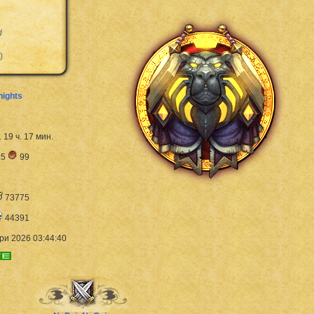
d
)
nights
. 19 ч. 17 мин.
5
99
73775
44391
ри 2026 03:44:40