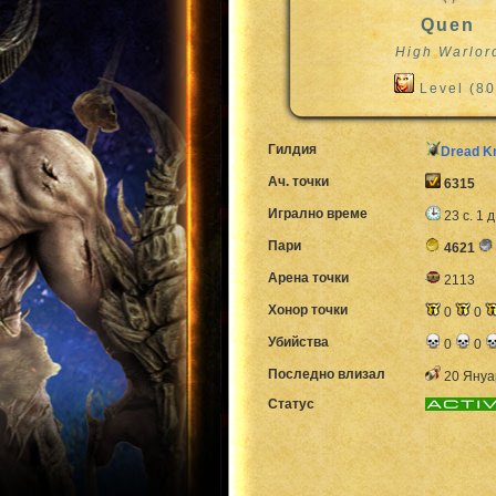
Quen
High Warlor
Level (80
Гилдия
Dread K
Ач. точки
6315
Игрално време
23 с. 1 д
Пари
4621
Арена точки
2113
Хонор точки
0
0
Убийства
0
0
Последно влизал
20 Януа
Статус