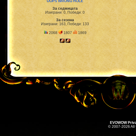
OOPS WRONG HOLE
За седмицата
Изиграни: 0, Победи: 0
За сезона
Изиграни: 163, Победи: 133
2068
1807
1869
EVOWOW Priva
© 2007-2026 All