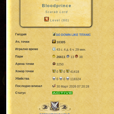
Bloodprince
Scarab Lord
Level (80)
Гилдия
GO DOWN LIKE TITANIC
Ач. точки
10305
Игрално време
43 с. 4 д. 6 ч. 29 мин.
Пари
26611
13
38
Арена точки
3250
Хонор точки
0
0
41418
Убийства
0
0
118324
Последно влизал
30 Март 2026 07:20:28
Статус