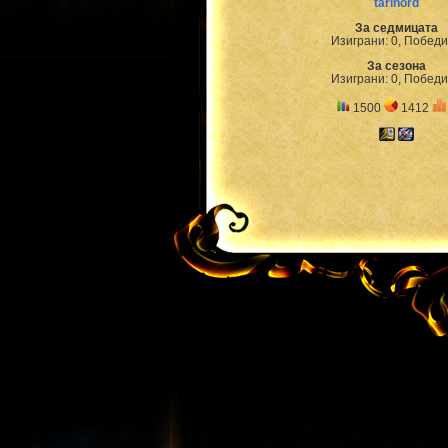
tarinord
За седмицата
Изиграни: 0, Победи
За сезона
Изиграни: 0, Победи
1500
1412