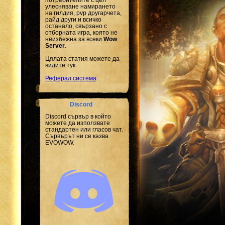
улесняване намирането
на гилдия, pvp другарчета,
райд други и всичко
останало, свързано с
отборната игра, която не
неизбежна за всеки
Wow
Server
.
Цялата статия можете да
видите тук:
Реферал система
Discord
Discord сървър в който
можете да използвате
стандартен или гласов чат.
Сървърът ни се казва
EVOWOW.