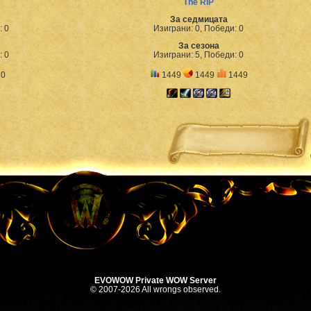
The RIP
За седмицата
: 0
Изиграни: 0, Победи: 0
За сезона
: 0
Изиграни: 5, Победи: 0
0
1449
1449
1449
EVOWOW Private WOW Server
© 2007-2026 All wrongs observed.