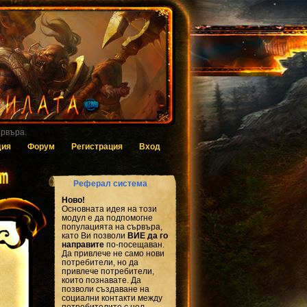
 за гласуване.
дия
Форум
Регистрация
Вход
Реферал система
Ново!
Основната идея на този
модул е да подпомогне
популацията на сървъра,
като Ви позволи
ВИЕ да го
направите
по-посещаван.
Да привлече не само нови
потребители, но да
привлече потребители,
които познавате. Да
позволи създаване на
социални контакти между
потребителите с цел