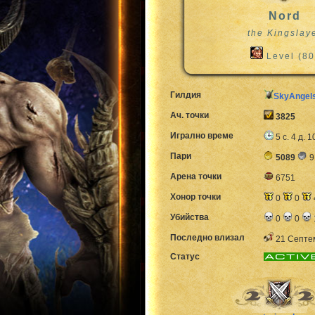
Nord
the Kingslay
Level (80
Гилдия
SkyAngel
Ач. точки
3825
Игрално време
5 с. 4 д. 1
Пари
5089
9
Арена точки
6751
Хонор точки
0
0
Убийства
0
0
Последно влизал
21 Септем
Статус