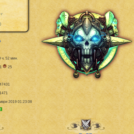
er
)
s
0 ч. 52 мин.
1
25
47431
1471
ври 2019 01:23:08