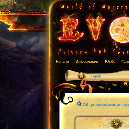
Начало
Информация
F.A.Q.
Гал
Герой
Обща информация за 