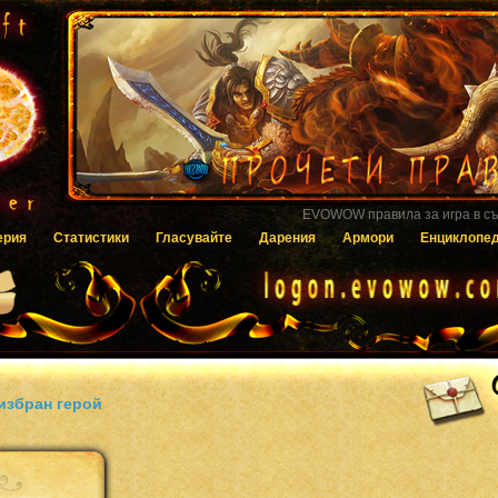
Гласувайте за EVOWOW чрез системата
ерия
Статистики
Гласувайте
Дарения
Армори
Енциклопе
избран герой