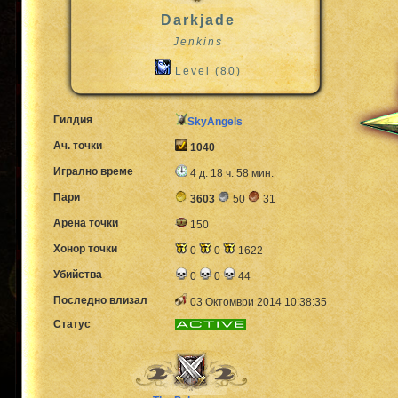
Darkjade
Jenkins
Level (80)
Гилдия
SkyAngels
Ач. точки
1040
Игрално време
4 д. 18 ч. 58 мин.
Пари
3603
50
31
Арена точки
150
Хонор точки
0
0
1622
Убийства
0
0
44
Последно влизал
03 Октомври 2014 10:38:35
Статус