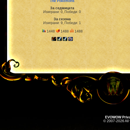
The Pokemons
За седмицата
Изиграни: 0, Победи: 0
За сезона
Изиграни: 9, Победи: 1
1448
1488
1488
EVOWOW Priva
© 2007-2026 All