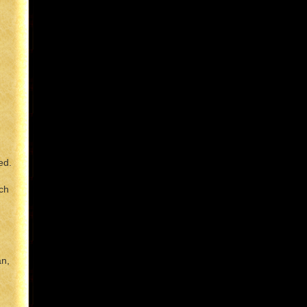
ed.
uch
an,