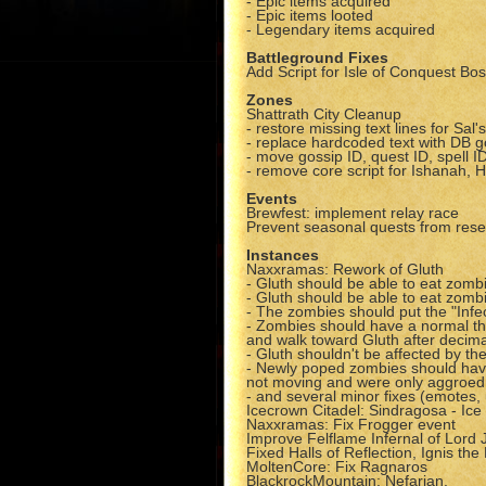
- Epic items acquired
- Epic items looted
- Legendary items acquired
Battleground Fixes
Add Script for Isle of Conquest Bo
Zones
Shattrath City Cleanup
- restore missing text lines for Sa
- replace hardcoded text with DB 
- move gossip ID, quest ID, spell 
- remove core script for Ishanah, H
Events
Brewfest: implement relay race
Prevent seasonal quests from resett
Instances
Naxxramas: Rework of Gluth
- Gluth should be able to eat zombi
- Gluth should be able to eat zomb
- The zombies should put the "Infe
- Zombies should have a normal thr
and walk toward Gluth after decima
- Gluth shouldn't be affected by t
- Newly poped zombies should have 
not moving and were only aggroed 
- and several minor fixes (emotes, 
Icecrown Citadel: Sindragosa - Ice
Naxxramas: Fix Frogger event
Improve Felflame Infernal of Lord 
Fixed Halls of Reflection, Ignis t
MoltenCore: Fix Ragnaros
BlackrockMountain: Nefarian.