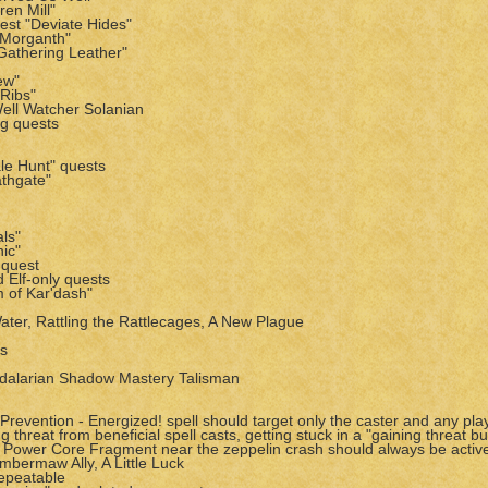
ren Mill"
est "Deviate Hides"
"Morganth"
"Gathering Leather"
ew"
Ribs"
Well Watcher Solanian
ng quests
le Hunt" quests
athgate"
als"
nic"
 quest
 Elf-only quests
m of Kar'dash"
 Water, Rattling the Rattlecages, A New Plague
ds
dalarian Shadow Mastery Talisman
revention - Energized! spell should target only the caster and any pla
 threat from beneficial spell casts, getting stuck in a "gaining threat bu
he Power Core Fragment near the zeppelin crash should always be activ
bermaw Ally, A Little Luck
repeatable