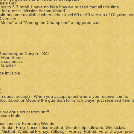
re's Call"
es to 3.3 retail. I have no idea how we missed that all this time.
xt for quests "Mission Accomplished"
ld become available when either level 60 or 80 version of Onyxias he
0 version.
d Melee" and "Among the Champions" a triggered cast
/Gnomeregan Conjuror SAI
e Mine Bomb
rs cosmetics
 Giants>
e invisible
al
ke
 quest accept) - When you accept quest where you receive item to
o, Jaloot or Moodle the guardian for which player just received item i
previous script from sniff
ravan Mule
Ghostlands & Eversong Woods
d, Snake, Frog, Lesser Scourgebat, Greater Spindleweb, Ghostclaw
Mistbat, Whitetail Frenzy, Yellowgill Frenzy, Rabbit, Feral Dragonhawk