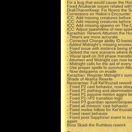
Fix a bug that would cause the Hod
Fixed Anubarak issues related wit
DrakTharonKeep: Fix Novos the 
Corrections on Halion's Encounter
ICC: Add missing creatures before 
ICC: Add missing creatures before 
ICC: Add missing spawns on The C
ICC: Adjust spawntime of new spaw
Karazhan: Rework Attumen the Hun
- Timers are more accurate
- Corrected Charge ability ID base
- Added Midnight's missing emotes
- Fixed issue with instance being s
- Solved the rare scenario where
- Visual spell on 3rd phase transit
- Attumen and Midnight can now be
- Midnight calls for the aid of every 
- Use proper spells to summon Att
- Now despawns on evade
Karazhan: Register Midnight's s
Shade of Akama Rewrite
Naxxramas: Full Kel'thuzad rework
- Fixed P2 cast behavior, now obe
- Fixed P1 pathing and abominatio
- Fixed P1 passive minion aggro lo
- Fixed P1->P2 transition logic
- Fixed P3 guardian spawn/despaw
- Fixed all minions' cast behavior
- Fixed melee hitbox for Kel'thuz
- Fixed reset behavior
- Fixed post-Sapphiron event to no
again
Boss Skadi the Ruthless rework