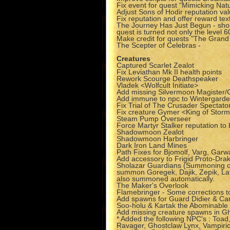
Fix event for quest "Mimicking Natu
Adjust Sons of Hodir reputation valu
Fix reputation and offer reward te
The Journey Has Just Begun - shou
quest is turned not only the level 6
Make credit for quests "The Gran
The Scepter of Celebras -
Creatures
Captured Scarlet Zealot
Fix Leviathan Mk II health points
Rework Scourge Deathspeaker
Vladek <Wolfcult Initiate>
Add missing Silvermoon Magister
Add immune to npc to Wintergard
Fix Trial of The Crusader Spectato
Fix creature Gymer <King of Storm
Steam Pump Overseer
Force Martyr Stalker reputation to b
Shadowmoon Zealot
Shadowmoon Harbringer
Dark Iron Land Mines
Path Fixes for Bjomolf, Varg, Garw
Add accessory to Frigid Proto-Dra
Sholazar Guardians (Summoning on
summon Goregek, Dajik, Zepik, Lafo
also summoned automatically.
The Maker's Overlook
Flamebringer - Some corrections to 
Add spawns for Guard Didier & Ca
Soo-holu & Kartak the Abominable
Add missing creature spawns in 
* Added the following NPC's : Toa
Ravager, Ghostclaw Lynx, Vampiric 