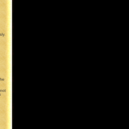
ly.
the
 not
s