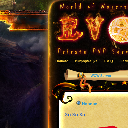
Начало
Информация
F.A.Q.
Гал
WOW Server
Новини
Хо Хо Хо