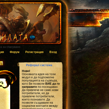
 за гласуване.
дия
Форум
Регистрация
Вход
Реферал система
Ново!
Основната идея на този
модул е да подпомогне
популацията на сървъра,
като Ви позволи
ВИЕ да го
направите
по-посещаван.
Да привлече не само нови
потребители, но да
привлече потребители,
които познавате. Да
позволи създаване на
социални контакти между
потребителите с цел