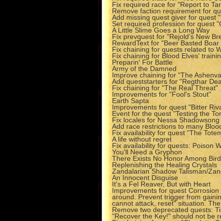
Fix required race for "Report to Tar
Remove faction requirement for qu
Add missing quest giver for quest 
Set required profession for quest 
A Little Slime Goes a Long Way
Fix prevquest for "Rejold's New Br
RewardText for "Beer Basted Boar 
Fix chaining for quests related to 
Fix chaining for Blood Elves' traini
Preparin' For Battle
Army of the Damned
Improve chaining for "The Ashenva
Add queststarters for "Regthar De
Fix chaining for "The Real Threat"
Improvements for "Fool's Stout"
Earth Sapta
Improvements for quest "Bitter Riv
Event for the quest "Testing the To
Fix locales for Nessa Shadowsong
Add race restrictions to many Blood
Fix availability for quest "The Tote
A life without regret
Fix availability for quests: Poison
You'll Need a Gryphon
There Exists No Honor Among Bir
Replenishing the Healing Crystals
Zandalarian Shadow Talisman/Zan
An Innocent Disguise
It's a Fel Reaver, But with Heart
Improvements for quest Corrosion P
around. Prevent trigger from gaining
cannot attack, reset" situation. T
Remove two deprecated quests: Tim
"Recover the Key!" should not be 