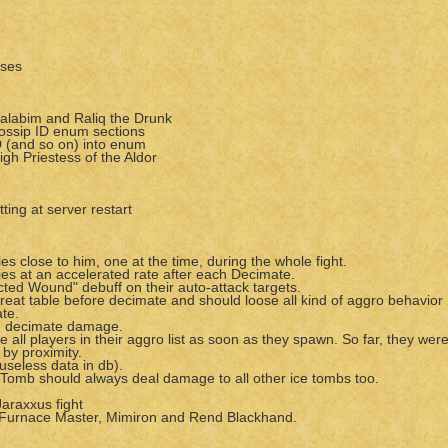
sses
l'salabim and Raliq the Drunk
gossip ID enum sections
ID (and so on) into enum
igh Priestess of the Aldor
ing at server restart
es close to him, one at the time, during the whole fight.
ies at an accelerated rate after each Decimate.
cted Wound" debuff on their auto-attack targets.
eat table before decimate and should loose all kind of aggro behavior
te.
he decimate damage.
all players in their aggro list as soon as they spawn. So far, they wer
by proximity.
useless data in db).
 Tomb should always deal damage to all other ice tombs too.
Jaraxxus fight
he Furnace Master, Mimiron and Rend Blackhand.