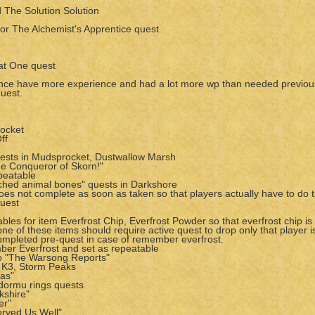
d The Solution Solution
for The Alchemist's Apprentice quest
at One quest
nce have more experience and had a lot more wp than needed previous
quest.
ocket
ff
ests in Mudsprocket, Dustwallow Marsh
e Conqueror of Skorn!"
peatable
ached animal bones" quests in Darkshore
 does not complete as soon as taken so that players actually have to do 
quest
les for item Everfrost Chip, Everfrost Powder so that everfrost chip is
e of these items should require active quest to drop only that player i
 completed pre-quest in case of remember everfrost.
er Everfrost and set as repeatable
to "The Warsong Reports"
in K3, Storm Peaks
nas"
dormu rings quests
kshire"
er"
erved Us Well"