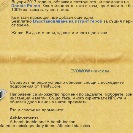
Януари 2017 година, обявявам ежегодната ни промоция на
Donate Points
. Както миналата, така и тази, промоцията е б
100% за всяка закупена точка.
Към тази промоция, ще добавя още една.
Безплатно
Възстановяване на изтрит герой
за същия пери
от време.
Желая Ви да сте живи, здрави и много щастливи.
EVOWOW Фиксове
Сървърът ни беше успешно обновен снощи с последните
подобрения от TrinityCore.
Направени са множество промени по задачите, мобовете, зон
инстанции и магии. Също така, много скриптнати NPC-та и
обновен дроп шанс на някои предмети.
Ето и списък на промените:
Achievements
A-bomb-inable and A-bomb-ination
lated to epic/legendary items. Affected statistics: