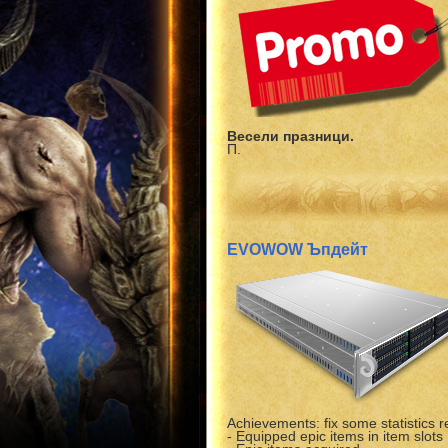
Весели празници.
П.
EVOWOW Ъпдейт
Achievements: fix some statistics re
- Equipped epic items in item slots