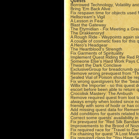
Quests
Borrowed Technology, Volatility an
Bring 'Em Back Alive
Fix respawn time for objects used 
Hellscream's Vigil
A Lesson in Fear
Blast the Gateway
The Etymidian - Fix Meeting a Gre
The Drakkensryd
A Rough Ride - Waypoints again si
A couple of cosmetic fixes for this 
A Hero's Headgear
The Heartblood's Strength
Fix Garments of Spirituality
Implement Quest Riding the Red R
Someone Else's Hard Work Pays O
Thwart the Dark Conclave
ExclusiveGroup for breadcrumb qu
Remove wrong prevquest from "Th
Sealed Vial of Poison should be re
Fix wrong questgivers for the "be
Willix the Importer - so this quest
escort before been able to return 
Crocolisk Mastery: The Ambush
Remove required quest from loot tab
always empty when looted since non
friendly with sons of hodir or has
Add missing quest data for Rememb
Add conditions for quests related 
Correct some quests' availability 
Fix prevquest for "Red Silk Banda
Improvements to the Brood of Noz
Fix required race for "Travel to Dar
Fix chaining for quest "A Lost Mast
Fix required class for "You Have S