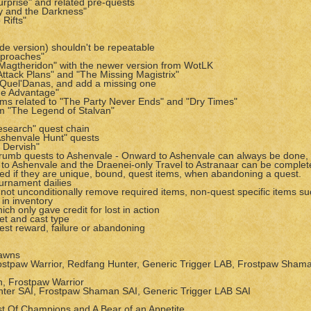
urprise" and related pre-quests
ny and the Darkness"
Rifts"
rde version) shouldn't be repeatable
pproaches"
: Magtheridon" with the newer version from WotLK
y Attack Plans" and "The Missing Magistrix"
 Quel'Danas, and add a missing one
the Advantage"
ems related to "The Party Never Ends" and "Dry Times"
m "The Legend of Stalvan"
esearch" quest chain
Ashenvale Hunt" quests
 Dervish"
eadcrumb quests to Ashenvale - Onward to Ashenvale can always be done,
 to Ashenvale and the Draenei-only Travel to Astranaar can be complet
ed if they are unique, bound, quest items, when abandoning a quest.
ournament dailies
not unconditionally remove required items, non-quest specific items s
 in inventory
ch only gave credit for lost in action
et and cast type
est reward, failure or abandoning
pawns
ostpaw Warrior, Redfang Hunter, Generic Trigger LAB, Frostpaw Sham
n, Frostpaw Warrior
ter SAI, Frostpaw Shaman SAI, Generic Trigger LAB SAI
st Of Champions and A Bear of an Appetite