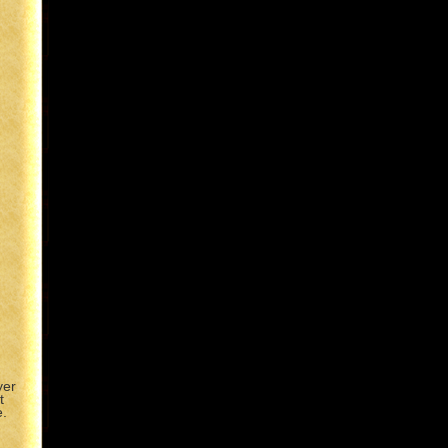
yer
t
e.