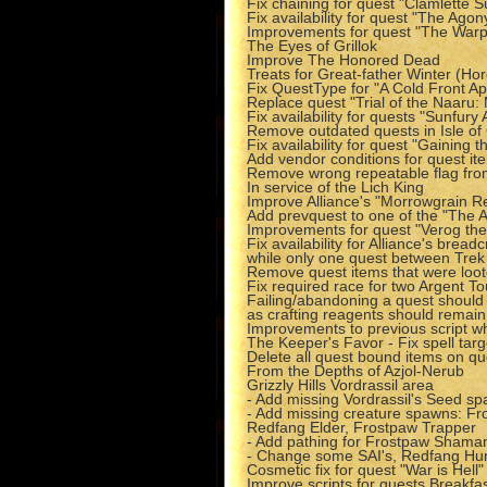
Fix chaining for quest "Clamlette S
Fix availability for quest "The Ago
Improvements for quest "The Warp 
The Eyes of Grillok
Improve The Honored Dead
Treats for Great-father Winter (Ho
Fix QuestType for "A Cold Front A
Replace quest "Trial of the Naaru
Fix availability for quests "Sunfur
Remove outdated quests in Isle of
Fix availability for quest "Gaining 
Add vendor conditions for quest it
Remove wrong repeatable flag fro
In service of the Lich King
Improve Alliance's "Morrowgrain R
Add prevquest to one of the "The 
Improvements for quest "Verog the
Fix availability for Alliance's br
while only one quest between Trek
Remove quest items that were loot
Fix required race for two Argent T
Failing/abandoning a quest should 
as crafting reagents should remain
Improvements to previous script whi
The Keeper's Favor - Fix spell targ
Delete all quest bound items on qu
From the Depths of Azjol-Nerub
Grizzly Hills Vordrassil area
- Add missing Vordrassil's Seed s
- Add missing creature spawns: Fr
Redfang Elder, Frostpaw Trapper
- Add pathing for Frostpaw Shama
- Change some SAI's, Redfang Hun
Cosmetic fix for quest "War is Hell"
Improve scripts for quests Breakfa