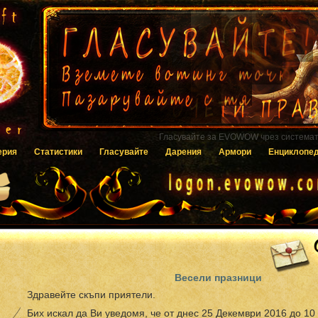
Гласувайте за EVOWOW чрез системата
ерия
Статистики
Гласувайте
Дарения
Армори
Енциклопе
Весели празници
Здравейте скъпи приятели.
Бих искал да Ви уведомя, че от днес 25 Декември 2016 до 10