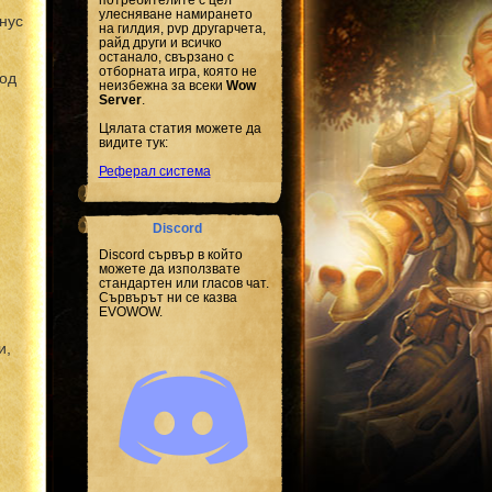
улесняване намирането
онус
на гилдия, pvp другарчета,
райд други и всичко
останало, свързано с
отборната игра, която не
од
неизбежна за всеки
Wow
Server
.
Цялата статия можете да
видите тук:
Реферал система
Discord
Discord сървър в който
можете да използвате
стандартен или гласов чат.
Сървърът ни се казва
EVOWOW.
и,