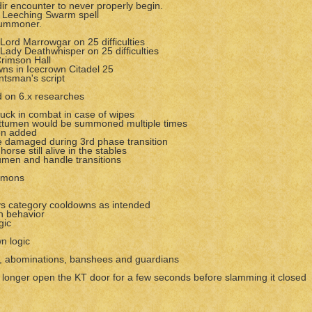
ir encounter to never properly begin.
h Leeching Swarm spell
Summoner.
Lord Marrowgar on 25 difficulties
Lady Deathwhisper on 25 difficulties
rimson Hall
ns in Icecrown Citadel 25
tsman's script
d on 6.x researches
tuck in combat in case of wipes
 Attumen would be summoned multiple times
ion added
 damaged during 3rd phase transition
horse still alive in the stables
umen and handle transitions
ummons
ys category cooldowns as intended
n behavior
gic
n logic
ad, abominations, banshees and guardians
 longer open the KT door for a few seconds before slamming it closed