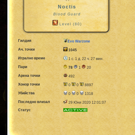
Noctis
Blood Guard
Level (80)
Гилдия
Evo Warzone
Ач. точки
1045
Игрално време
1 с. 1 д. 22 ч. 27 мин.
Пари
78
1
20
Арена точки
492
Хонор точки
0
0
8897
Убийства
0
0
1318
Последно влизал
29 Юни 2020 12:01:07
Статус