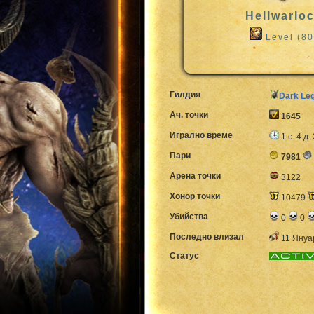
Hellwarlo
Level (80
Гилдия
Dark Le
Ач. точки
1645
Игрално време
1 с. 4 д.
Пари
7981
Арена точки
3122
Хонор точки
10479
Убийства
0
0
Последно влизал
11 Януа
Статус