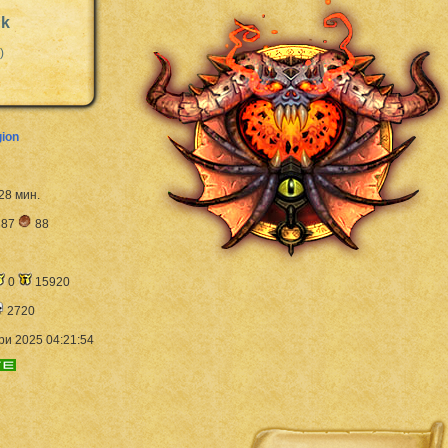
ck
)
gion
 28 мин.
87
88
0
15920
2720
ри 2025 04:21:54