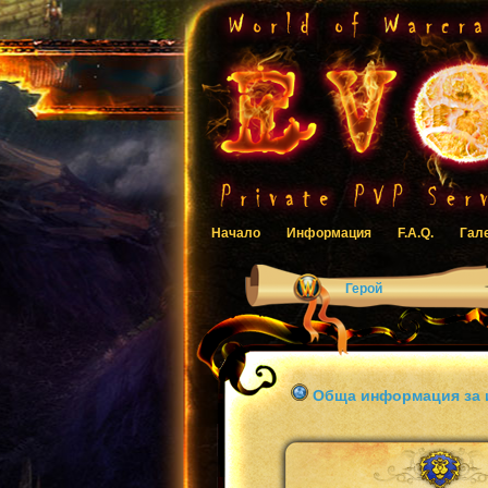
Начало
Информация
F.A.Q.
Гал
Герой
Обща информация за 