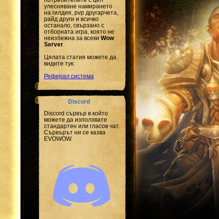
улесняване намирането
на гилдия, pvp другарчета,
райд други и всичко
останало, свързано с
отборната игра, която не
неизбежна за всеки
Wow
Server
.
Цялата статия можете да
видите тук:
Реферал система
Discord
Discord сървър в който
можете да използвате
стандартен или гласов чат.
Сървърът ни се казва
EVOWOW.