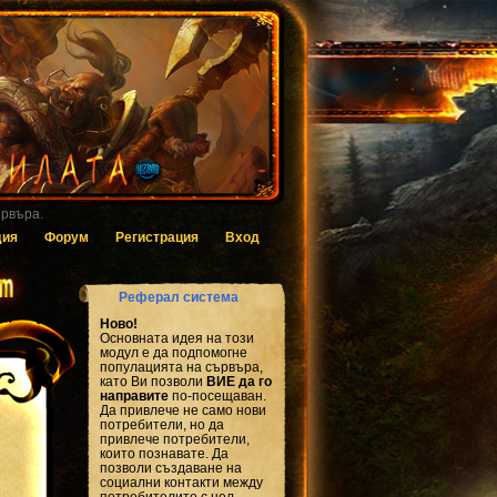
 за гласуване.
дия
Форум
Регистрация
Вход
Реферал система
Ново!
Основната идея на този
модул е да подпомогне
популацията на сървъра,
като Ви позволи
ВИЕ да го
направите
по-посещаван.
Да привлече не само нови
потребители, но да
привлече потребители,
които познавате. Да
позволи създаване на
социални контакти между
потребителите с цел