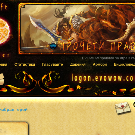
Гласувайте за EVOWOW чрез системата
ерия
Статистики
Гласувайте
Дарения
Армори
Енциклопе
избран герой