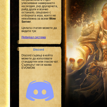
улесняване намирането
на гилдия, pvp другарчета,
райд други и всичко
останало, свързано с
отборната игра, която не
неизбежна за всеки
Wow
Server
.
Цялата статия можете да
видите тук:
Реферал система
Discord
Discord сървър в който
можете да използвате
стандартен или гласов чат.
Сървърът ни се казва
EVOWOW.