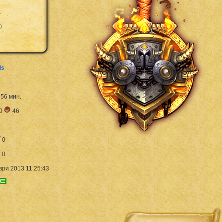
a
)
ls
. 56 мин.
0
46
0
0
ри 2013 11:25:43