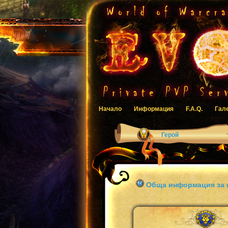
Начало
Информация
F.A.Q.
Гал
Герой
Обща информация за 