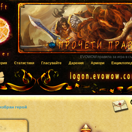
Гласувайте за EVOWOW чрез системата
ерия
Статистики
Гласувайте
Дарения
Армори
Енциклопе
избран герой