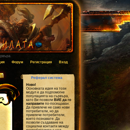
 за гласуване.
дия
Форум
Регистрация
Вход
Реферал система
Ново!
Основната идея на този
модул е да подпомогне
популацията на сървъра,
като Ви позволи
ВИЕ да го
направите
по-посещаван.
Да привлече не само нови
потребители, но да
привлече потребители,
които познавате. Да
позволи създаване на
социални контакти между
потребителите с цел