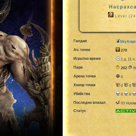
Hacpaxc
Level (24
Гилдия
SkyAnge
Ач. точки
270
Игрално време
1 д. 11 ч
Пари
202
8
Арена точки
0
Хонор точки
0
0
Убийства
0
0
Последно влизал
03 Ноемв
Статус