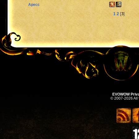
Apecc
1
2
[
3
]
EVOWOW Priva
© 2007-2026 All