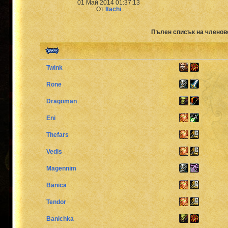
01 Май 2014 01:37:13
От
Itachi
Пълен списък на членов
Twink
Rone
Dragoman
Eni
Thefars
Vedis
Magennim
Banica
Tendor
Banichka