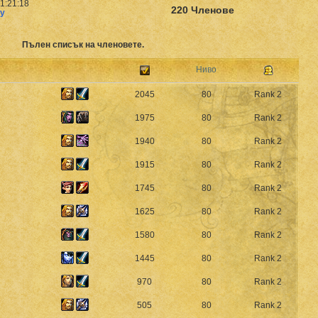
1:21:18
220 Членове
ly
Пълен списък на членовете.
Ниво
2045
80
Rank 2
1975
80
Rank 2
1940
80
Rank 2
1915
80
Rank 2
1745
80
Rank 2
1625
80
Rank 2
1580
80
Rank 2
1445
80
Rank 2
970
80
Rank 2
505
80
Rank 2