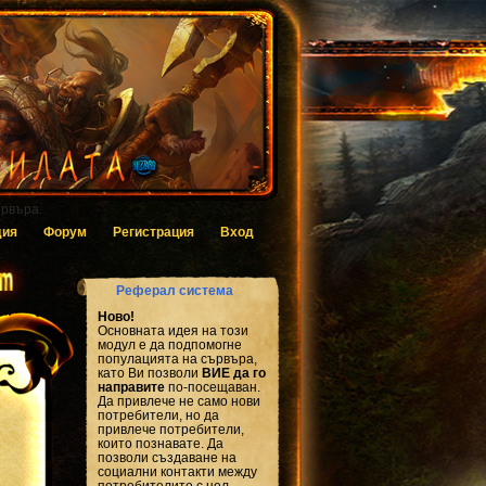
 за гласуване.
дия
Форум
Регистрация
Вход
Реферал система
Ново!
Основната идея на този
модул е да подпомогне
популацията на сървъра,
като Ви позволи
ВИЕ да го
направите
по-посещаван.
Да привлече не само нови
потребители, но да
привлече потребители,
които познавате. Да
позволи създаване на
социални контакти между
потребителите с цел