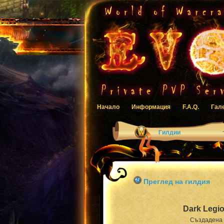
Начало
Информация
F.A.Q.
Гал
Гилдии
Преглед на гилдия
Dark Legi
Създадена