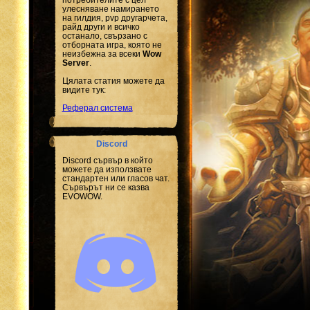
улесняване намирането
на гилдия, pvp другарчета,
райд други и всичко
останало, свързано с
отборната игра, която не
неизбежна за всеки
Wow
Server
.
Цялата статия можете да
видите тук:
Реферал система
Discord
Discord сървър в който
можете да използвате
стандартен или гласов чат.
Сървърът ни се казва
EVOWOW.