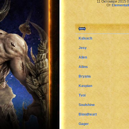
11 Октомври 2015 0
От
Elemental
Kalvach
Jesy
Alien
Allins
Bryana
Kaspian
Tvoi
Soulshine
Bloodheart
Gager