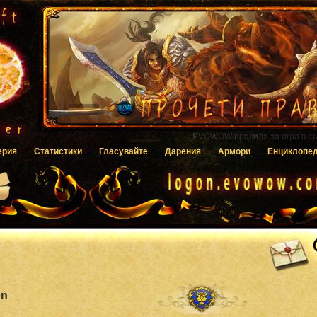
Гласувайте за EVOWOW чрез системата
ерия
Статистики
Гласувайте
Дарения
Армори
Енциклопе
on