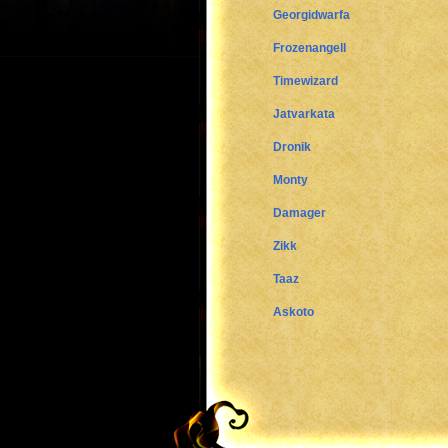
Georgidwarfa
Frozenangell
Timewizard
Jatvarkata
Dronik
Monty
Damager
Zikk
Taaz
Askoto