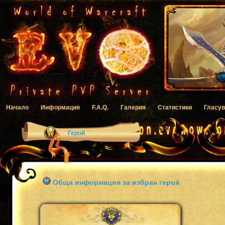
Начало
Информация
F.A.Q.
Галерия
Статистики
Гласув
Герой
Обща информация за избран герой