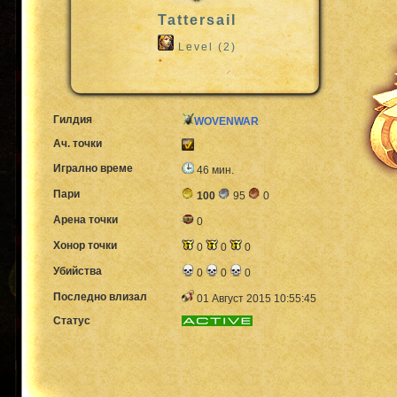
Tattersail
Level (2)
Гилдия
WOVENWAR
Ач. точки
Игрално време
46 мин.
Пари
100
95
0
Арена точки
0
Хонор точки
0
0
0
Убийства
0
0
0
Последно влизал
01 Август 2015 10:55:45
Статус