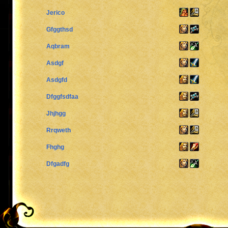
Jerico
Gfggthsd
Aqbram
Asdgf
Asdgfd
Dfggfsdfaa
Jhjhgg
Rrqweth
Fhghg
Dfgadfg