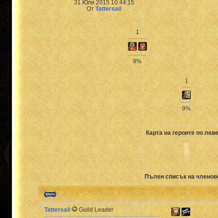
31 Юли 2015 10:44:15
От
Tattersail
1
9%
1
9%
Карта на героите по леве
Пълен списък на членов
Tattersail
Guild Leader