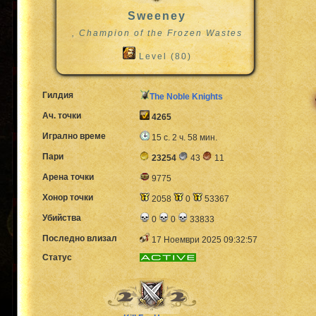
Sweeney
, Champion of the Frozen Wastes
Level (80)
Гилдия
The Noble Knights
Ач. точки
4265
Игрално време
15 с. 2 ч. 58 мин.
Пари
23254
43
11
Арена точки
9775
Хонор точки
2058
0
53367
Убийства
0
0
33833
Последно влизал
17 Ноември 2025 09:32:57
Статус