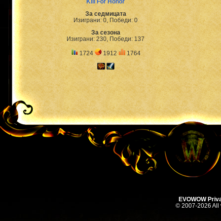
Kill For Honor
За седмицата
Изиграни: 0, Победи: 0
За сезона
Изиграни: 230, Победи: 137
1724
1912
1764
EVOWOW Priva
© 2007-2026 All