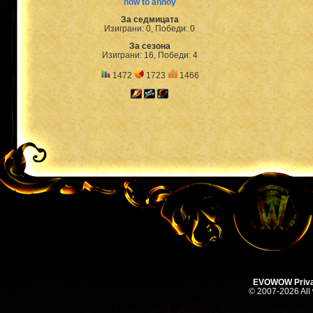
how to annoy
За седмицата
Изиграни: 0, Победи: 0
За сезона
Изиграни: 16, Победи: 4
1472
1723
1466
EVOWOW Priva
© 2007-2026 All