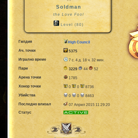
Soldman
the Love Fool
Level (80)
Гилдия
High Council
Ач. точки
5375
Игрално време
7 с. 4 д. 18 ч. 32 мин.
Пари
3229
44
52
Арена точки
1785
Хонор точки
0
0
8736
Убийства
0
0
8463
Последно влизал
07 Април 2015 11:29:20
Статус