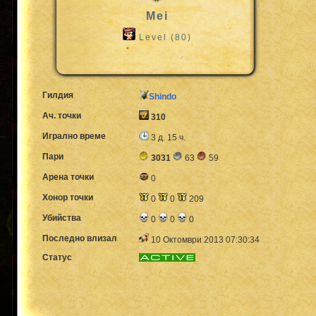
Mei
Level (80)
Гилдия
Shindo
Ач. точки
310
Игрално време
3 д. 15 ч.
Пари
3031
63
59
Арена точки
0
Хонор точки
0
0
209
Убийства
0
0
0
Последно влизал
10 Октомври 2013 07:30:34
Статус