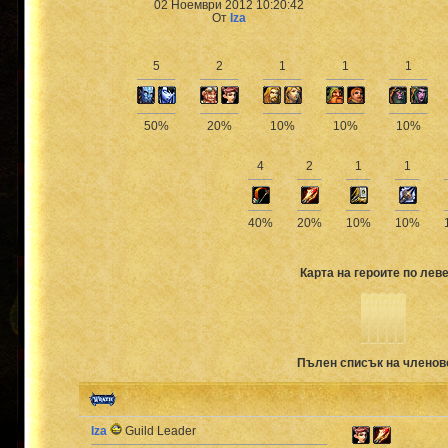
02 Ноември 2012 10:20:42
От
Iza
5
2
1
1
1
50%
20%
10%
10%
10%
4
2
1
1
40%
20%
10%
10%
Карта на героите по леве
Пълен списък на членов
Iza
Guild Leader