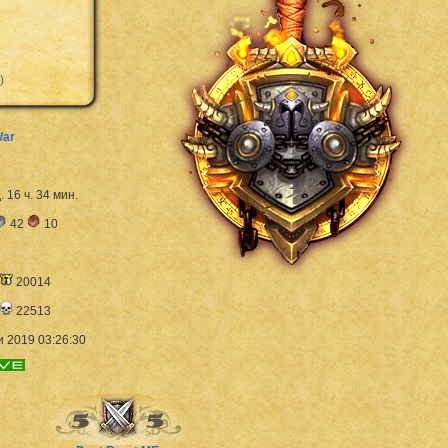
g
)
War
д. 16 ч. 34 мин.
42
10
20014
22513
 2019 03:26:30