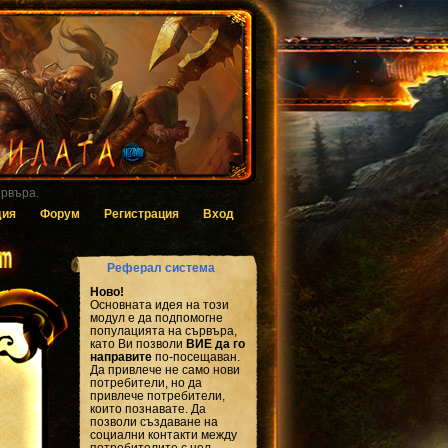
 за гласуване.
дия
Форум
Регистрация
Вход
Реферал система
Ново!
Основната идея на този
модул е да подпомогне
популацията на сървъра,
като Ви позволи
ВИЕ да го
направите
по-посещаван.
Да привлече не само нови
потребители, но да
привлече потребители,
които познавате. Да
позволи създаване на
социални контакти между
потребителите с цел