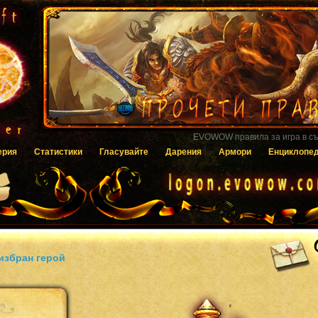
Гласувайте за EVOWOW чрез системата
ерия
Статистики
Гласувайте
Дарения
Армори
Енциклопе
избран герой