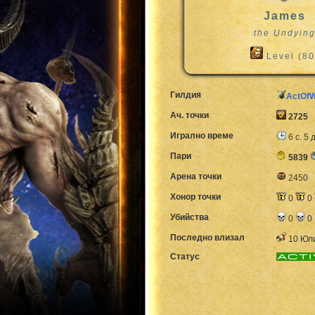
James
the Undyin
Level (80
Гилдия
ActOf
Ач. точки
2725
Игрално време
6 с. 5 
Пари
5839
Арена точки
2450
Хонор точки
0
0
Убийства
0
0
Последно влизал
10 Юли
Статус