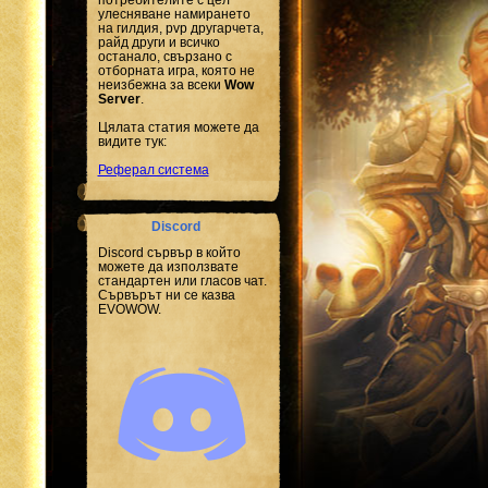
улесняване намирането
на гилдия, pvp другарчета,
райд други и всичко
останало, свързано с
отборната игра, която не
неизбежна за всеки
Wow
Server
.
Цялата статия можете да
видите тук:
Реферал система
Discord
Discord сървър в който
можете да използвате
стандартен или гласов чат.
Сървърът ни се казва
EVOWOW.