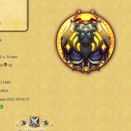
)
s
21 ч. 19 мин.
59
82
17489
4854
ари 2021 08:50:37