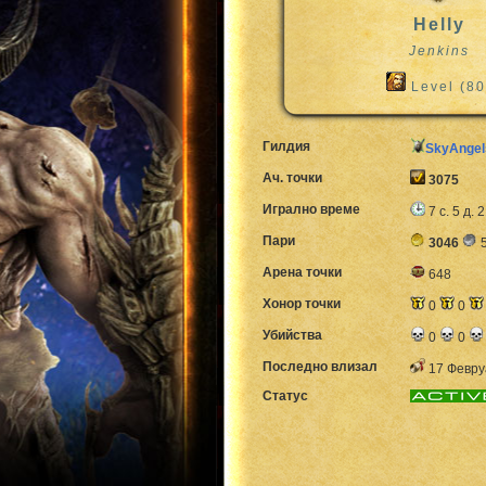
Helly
Jenkins
Level (80
Гилдия
SkyAngel
Ач. точки
3075
Игрално време
7 с. 5 д. 
Пари
3046
Арена точки
648
Хонор точки
0
0
Убийства
0
0
Последно влизал
17 Февру
Статус