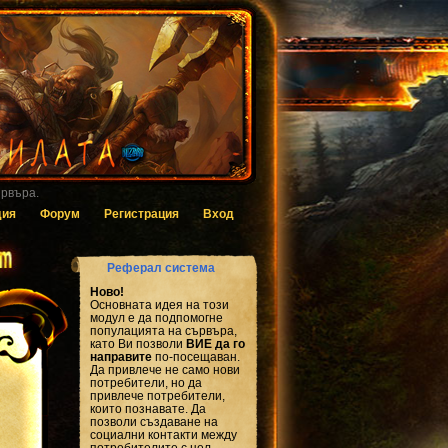
 за гласуване.
дия
Форум
Регистрация
Вход
Реферал система
Ново!
Основната идея на този
модул е да подпомогне
популацията на сървъра,
като Ви позволи
ВИЕ да го
направите
по-посещаван.
Да привлече не само нови
потребители, но да
привлече потребители,
които познавате. Да
позволи създаване на
социални контакти между
потребителите с цел