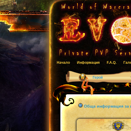
Начало
Информация
F.A.Q.
Гал
Герой
Обща информация за 