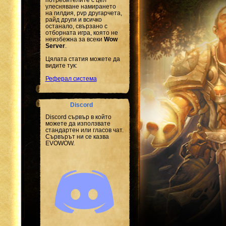
улесняване намирането
на гилдия, pvp другарчета,
райд други и всичко
останало, свързано с
отборната игра, която не
неизбежна за всеки
Wow
Server
.
Цялата статия можете да
видите тук:
Реферал система
Discord
Discord сървър в който
можете да използвате
стандартен или гласов чат.
Сървърът ни се казва
EVOWOW.