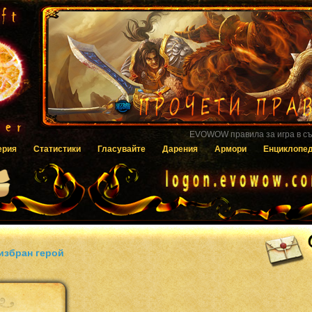
Гласувайте за EVOWOW чрез системата
ерия
Статистики
Гласувайте
Дарения
Армори
Енциклопе
избран герой