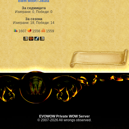
Biem Moon i Jikata
За седмицата
Изиграни: 0, Победи: 0
За сезона
Изиграни: 18, Победи: 14
1607
1556
1559
EVOWOW Private WOW Server
© 2007-2026 All wrongs observed.