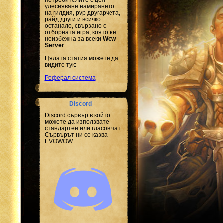
улесняване намирането
на гилдия, pvp другарчета,
райд други и всичко
останало, свързано с
отборната игра, която не
неизбежна за всеки
Wow
Server
.
Цялата статия можете да
видите тук:
Реферал система
Discord
Discord сървър в който
можете да използвате
стандартен или гласов чат.
Сървърът ни се казва
EVOWOW.