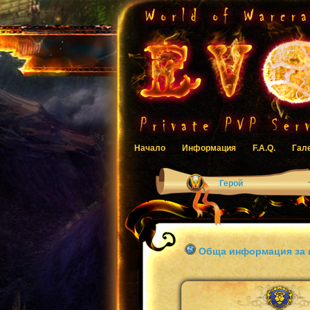
Начало
Информация
F.A.Q.
Гал
Герой
Обща информация за 