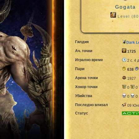
Gogata
Level (80
Гилдия
Dark L
Ач. точки
1725
Игрално време
2 с. 4 
Пари
638
Арена точки
1927
Хонор точки
0
0
Убийства
0
0
Последно влизал
09 Юни
Статус