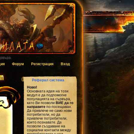
 за гласуване.
дия
Форум
Регистрация
Вход
Реферал система
Ново!
Основната идея на този
модул е да подпомогне
популацията на сървъра,
като Ви позволи
ВИЕ да го
направите
по-посещаван.
Да привлече не само нови
потребители, но да
привлече потребители,
които познавате. Да
позволи създаване на
социални контакти между
потребителите с цел