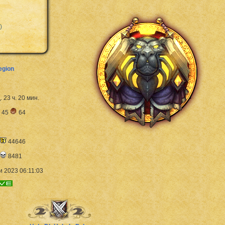
)
egion
д. 23 ч. 20 мин.
45
64
44646
8481
 2023 06:11:03