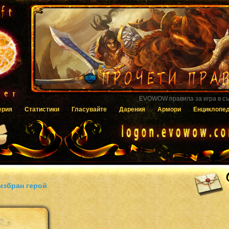
Гласувайте за EVOWOW чрез системата
ерия
Статистики
Гласувайте
Дарения
Армори
Енциклопе
избран герой