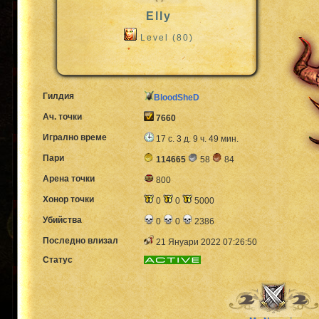
Elly
Level (80)
Гилдия
BloodSheD
Ач. точки
7660
Игрално време
17 с. 3 д. 9 ч. 49 мин.
Пари
114665
58
84
Арена точки
800
Хонор точки
0
0
5000
Убийства
0
0
2386
Последно влизал
21 Януари 2022 07:26:50
Статус