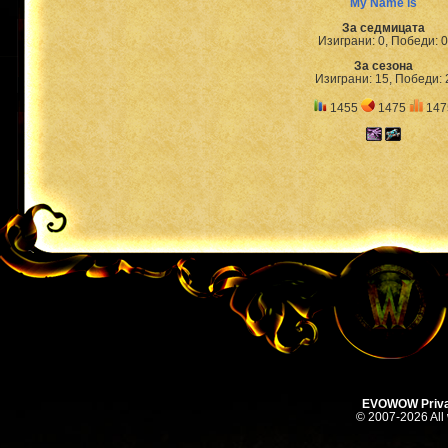
My Name is
За седмицата
Изиграни: 0, Победи: 0
За сезона
Изиграни: 15, Победи: 
1455
1475
147
EVOWOW Priva
© 2007-2026 All