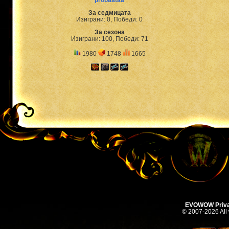
probaataa
За седмицата
Изиграни: 0, Победи: 0
За сезона
Изиграни: 100, Победи: 71
1980
1748
1665
EVOWOW Priva
© 2007-2026 All