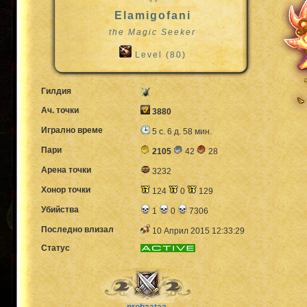
Elamigofani
the Magic Seeker
Level (80)
Гилдия
Ач. точки
3880
Игрално време
5 с. 6 д. 58 мин.
Пари
2105
42
28
Арена точки
3232
Хонор точки
124
0
129
Убийства
1
0
7306
Последно влизал
10 Април 2015 12:33:29
Статус