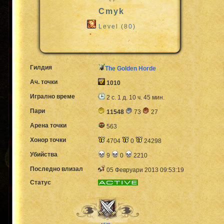
Cmyk
Level (80)
Гилдия
The Golden Horde
Ач. точки
1010
Игрално време
2 с. 1 д. 10 ч. 45 мин.
Пари
11548
73
27
Арена точки
563
Хонор точки
4704
0
24298
Убийства
9
0
2210
Последно влизал
05 Февруари 2013 09:53:19
Статус