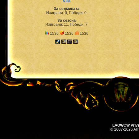
Killa
За седмицата
Изиграни: 0, Победи: 0
За сезона
Изиграни: 11, Победи: 7
1536
1536
1536
EVOWOW Priva
© 2007-2026 All