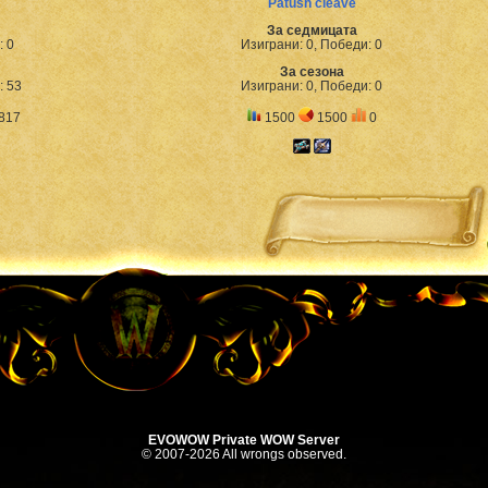
Patush cleave
За седмицата
: 0
Изиграни: 0, Победи: 0
За сезона
: 53
Изиграни: 0, Победи: 0
817
1500
1500
0
EVOWOW Private WOW Server
© 2007-2026 All wrongs observed.