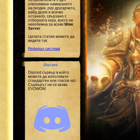
улесняване намирането
на гилдия, pvp другарчета,
райд други и всичко
останало, свързано с
отборната игра, която не
неизбежна за всеки
Wow
Server
.
Цялата статия можете да
видите тук:
Реферал система
Discord
Discord сървър в който
можете да използвате
стандартен или гласов чат.
Сървърът ни се казва
EVOWOW.