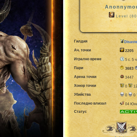
Anonnymo
Level (80
Гилдия
Disast
Ач. точки
2205
Игрално време
5 с. 5 ч
Пари
3683
Арена точки
3447
Хонор точки
0
1
Убийства
0
0
Последно влизал
04 Юни
Статус