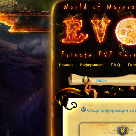
Начало
Информация
F.A.Q.
Гал
Герой
Обща информация за 