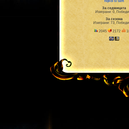
nqkoi si tam
За седмицата
Изиграни: 0, Победи
За сезона
Изиграни: 73, Победи
2045
2172
1