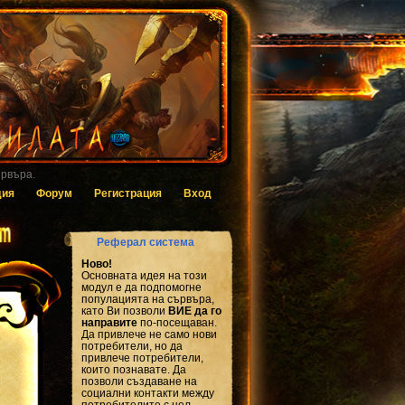
 за гласуване.
дия
Форум
Регистрация
Вход
Реферал система
Ново!
Основната идея на този
модул е да подпомогне
популацията на сървъра,
като Ви позволи
ВИЕ да го
направите
по-посещаван.
Да привлече не само нови
потребители, но да
привлече потребители,
които познавате. Да
позволи създаване на
социални контакти между
потребителите с цел