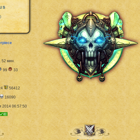
us
)
erpiece
. 52 мин.
99
33
24
56412
16090
 2014 06:57:50