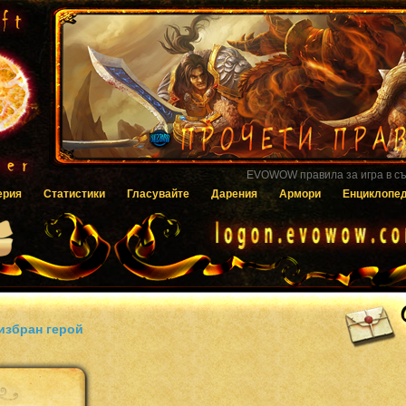
Гласувайте за EVOWOW чрез системата
ерия
Статистики
Гласувайте
Дарения
Армори
Енциклопе
избран герой