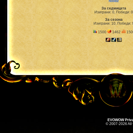
noobz
За седмицата
Изиграни: 0, Победи: 0
За сезона
Изиграни: 10, Победи: 
1500
1462
150
EVOWOW Priva
© 2007-2026 All