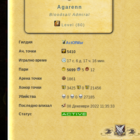
Agarenn
Bloodsail Admiral
Level (80)
Гилдия
ActOfWar
Ач. точки
5410
Игрално време
17 с. 6 д. 17 ч. 16 мин.
Пари
5699
5
12
Арена точки
1861
Хонор точки
3425
0
21456
Убийства
0
0
27185
Последно влизал
08 Декември 2022 11:35:33
Статус