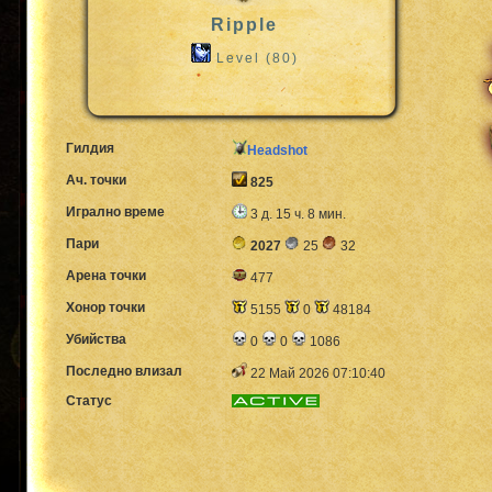
Ripple
Level (80)
Гилдия
Headshot
Ач. точки
825
Игрално време
3 д. 15 ч. 8 мин.
Пари
2027
25
32
Арена точки
477
Хонор точки
5155
0
48184
Убийства
0
0
1086
Последно влизал
22 Май 2026 07:10:40
Статус