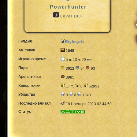
Powerhunter
Level (80)
Гилдия
SkyAngels
Ач. точки
1045
Игрално време
5 д. 13 ч. 29 мин.
Пари
3012
94
93
Арена точки
3985
Хонор точки
1775
0
52891
Убийства
0
0
1340
Последно влизал
18 Ноември 2013 02:44:50
Статус