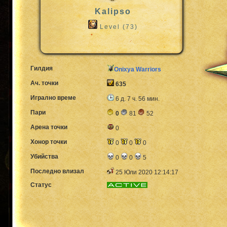
Kalipso
Level (73)
Гилдия
Onixya Warriors
Ач. точки
635
Игрално време
6 д. 7 ч. 56 мин.
Пари
0
81
52
Арена точки
0
Хонор точки
0
0
0
Убийства
0
0
5
Последно влизал
25 Юли 2020 12:14:17
Статус