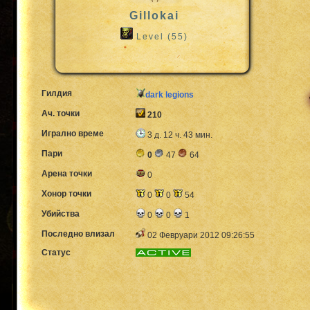
Gillokai
Level (55)
Гилдия
dark legions
Ач. точки
210
Игрално време
3 д. 12 ч. 43 мин.
Пари
0
47
64
Арена точки
0
Хонор точки
0
0
54
Убийства
0
0
1
Последно влизал
02 Февруари 2012 09:26:55
Статус