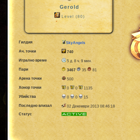
Gerold
Level (80)
Гилдия
SkyAngels
Ач. точки
740
Игрално време
5 д. 8 ч. 9 мин.
Пари
3467
35
81
Арена точки
500
Хонор точки
0
0
1135
Убийства
0
0
15
Последно влизал
02 Декември 2013 08:46:18
Статус