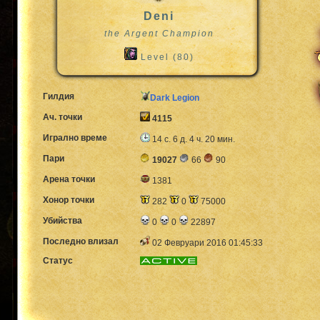
Deni
the Argent Champion
Level (80)
Гилдия
Dark Legion
Ач. точки
4115
Игрално време
14 с. 6 д. 4 ч. 20 мин.
Пари
19027
66
90
Арена точки
1381
Хонор точки
282
0
75000
Убийства
0
0
22897
Последно влизал
02 Февруари 2016 01:45:33
Статус