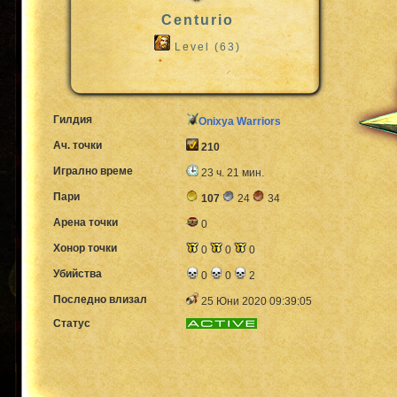
Centurio
Level (63)
Гилдия
Onixya Warriors
Ач. точки
210
Игрално време
23 ч. 21 мин.
Пари
107
24
34
Арена точки
0
Хонор точки
0
0
0
Убийства
0
0
2
Последно влизал
25 Юни 2020 09:39:05
Статус