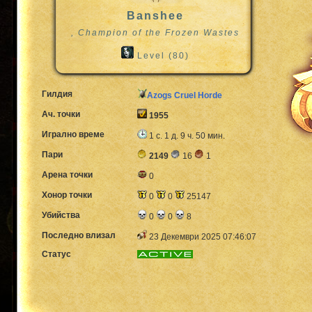
Banshee
, Champion of the Frozen Wastes
Level (80)
Гилдия
Azogs Cruel Horde
Ач. точки
1955
Игрално време
1 с. 1 д. 9 ч. 50 мин.
Пари
2149
16
1
Арена точки
0
Хонор точки
0
0
25147
Убийства
0
0
8
Последно влизал
23 Декември 2025 07:46:07
Статус