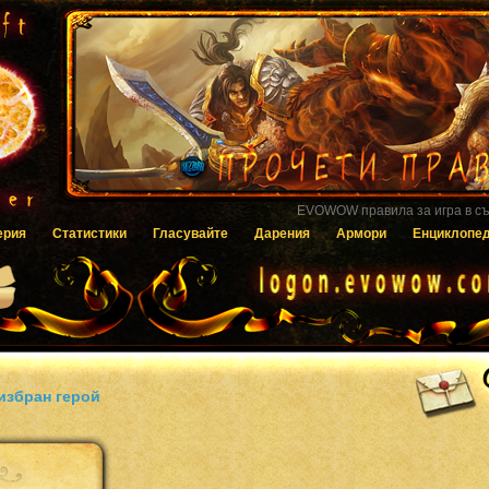
Гласувайте за EVOWOW чрез системата
ерия
Статистики
Гласувайте
Дарения
Армори
Енциклопе
избран герой