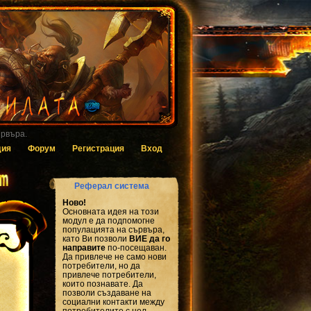
 за гласуване.
дия
Форум
Регистрация
Вход
Реферал система
Ново!
Основната идея на този
модул е да подпомогне
популацията на сървъра,
като Ви позволи
ВИЕ да го
направите
по-посещаван.
Да привлече не само нови
потребители, но да
привлече потребители,
които познавате. Да
позволи създаване на
социални контакти между
потребителите с цел