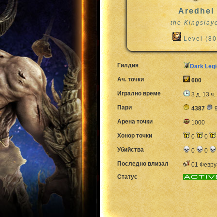
Aredhel
the Kingslay
Level (80
Гилдия
Dark Leg
Ач. точки
600
Игрално време
3 д. 13 ч.
Пари
4387
Арена точки
1000
Хонор точки
0
0
Убийства
0
0
Последно влизал
01 Февру
Статус