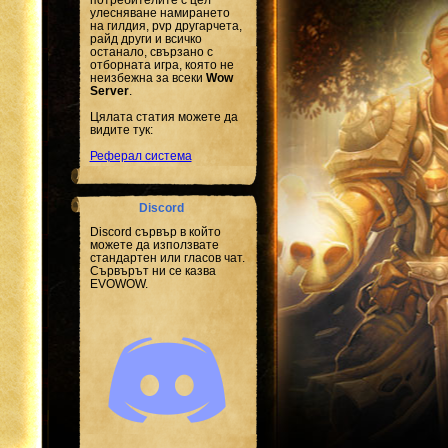
улесняване намирането
на гилдия, pvp другарчета,
райд други и всичко
останало, свързано с
отборната игра, която не
неизбежна за всеки
Wow
Server
.
Цялата статия можете да
видите тук:
Реферал система
Discord
Discord сървър в който
можете да използвате
стандартен или гласов чат.
Сървърът ни се казва
EVOWOW.