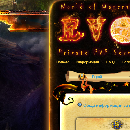
Начало
Информация
F.A.Q.
Гал
Герой
Обща информация за 