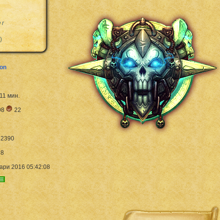
er
)
ion
 11 мин.
98
22
2390
8
ари 2016 05:42:08