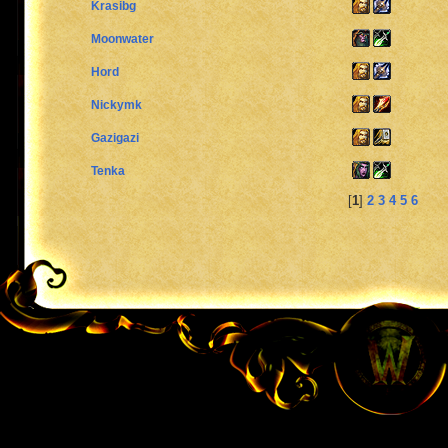
Krasibg
Moonwater
Hord
Nickymk
Gazigazi
Tenka
[
1
]
2
3
4
5
6