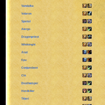
Vandalka
Volaron
Spensi
Alergo
Dragonpriest
Whitkinght
Anat
Epu
Conjurebeer
Chi
Deathwisper
Hordkiller
Titieri