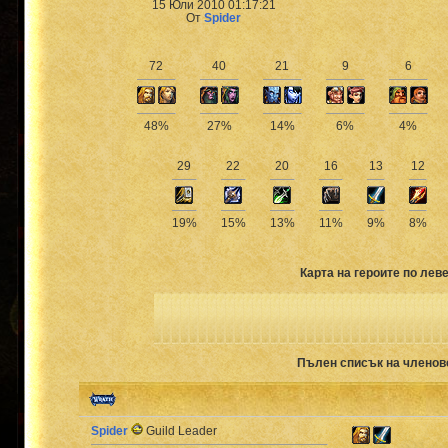
15 Юли 2010 01:17:21
От
Spider
72
40
21
9
6
48%
27%
14%
6%
4%
29
22
20
16
13
12
19%
15%
13%
11%
9%
8%
Карта на героите по леве
Пълен списък на членов
Spider
Guild Leader