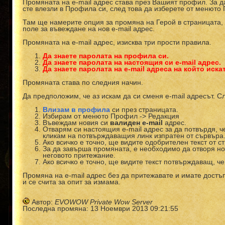
Промяната на e-mail адрес става през Вашият профил. За д
сте влезли в Профила си, след това да изберете от менюто
Там ще намерите опция за промяна на Герой в страницата,
поле за въвеждане на нов e-mail адрес.
Промяната на e-mail адрес, изисква три прости правила.
Да знаете паролата на профила си.
Да знаете паролата на настоящия си e-mail адрес.
Да знаете паролата на e-mail адреса на който иск
Промяната става по следния начин.
Да предположим, че аз искам да си сменя e-mail адресът. С
Влизам в профила
си през страницата.
Избирам от менюто Профил -> Редакция
Въвеждам новия си
валиден e-mail
адрес.
Отварям си настоящия e-mail адрес за да потвърдя, че
кликам на потвърждаващия линк изпратен от сървъра
Ако всичко е точно, ще видите одобрителен текст от ст
За да завърша промяната, е необходимо да отворя нов
неговото притежание.
Ако всичко е точно, ще видите текст потвърждаващ, че
Промяна на e-mail адрес без да притежавате и имате дост
и се счита за опит за измама.
Автор:
EVOWOW Private Wow Server
Последна промяна: 13 Ноември 2013 09:21:55