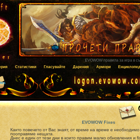
Гласувайте за EVOWOW чрез системата
ерия
Статистики
Гласувайте
Дарения
Армори
Енциклопе
tes
EVOWOW Fixes
Както повечето от Вас знаят, от време на време е необходимо
пооправяме нещата.
Днес е един от тези дни в които правим малко обновления и fi