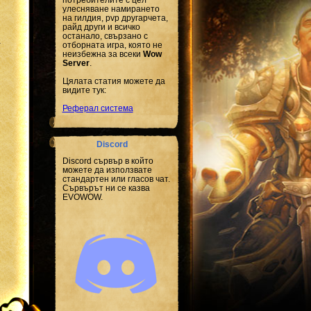
улесняване намирането
на гилдия, pvp другарчета,
райд други и всичко
останало, свързано с
.
отборната игра, която не
неизбежна за всеки
Wow
Server
.
Цялата статия можете да
видите тук:
Реферал система
Discord
Discord сървър в който
можете да използвате
стандартен или гласов чат.
Сървърът ни се казва
EVOWOW.