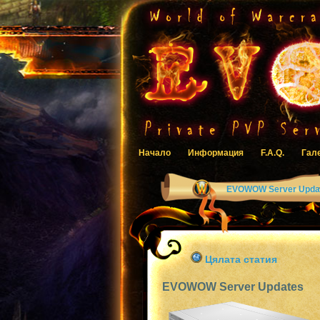
Начало
Информация
F.A.Q.
Гал
EVOWOW Server Upda
Цялата статия
EVOWOW Server Updates