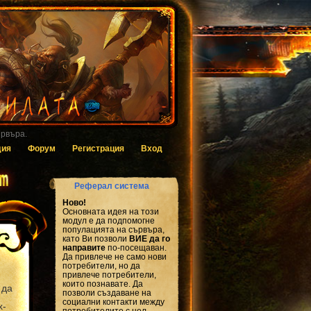
 за гласуване.
дия
Форум
Регистрация
Вход
Реферал система
Ново!
Основната идея на този
модул е да подпомогне
популацията на сървъра,
като Ви позволи
ВИЕ да го
направите
по-посещаван.
Да привлече не само нови
потребители, но да
привлече потребители,
които познавате. Да
 да
позволи създаване на
социални контакти между
x-
потребителите с цел