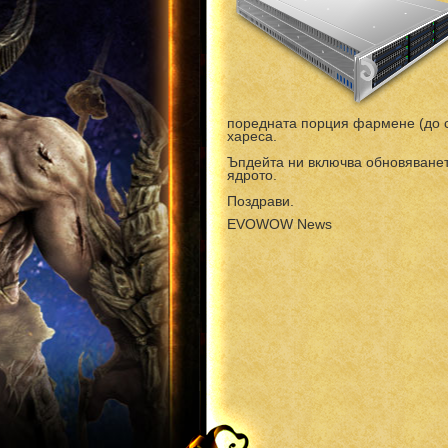
поредната порция фармене (до с
хареса.
Ъпдейта ни включва обновяванет
ядрото.
Поздрави.
EVOWOW News