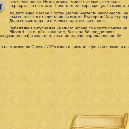
ваме това онова. Някои играчи, мислят че сме изоставили
сървърът, но не е така. Просто много хора срещнаха живота ;)
Аз, като едно магаре с потенциални инатести наклонности, не
съм се отказал от идеята да си имаме Български Wow сървър
Дори версията да ни е малко стара, все си е наше.
Забелязвам ентусиазма на много играчи по новите пачове на
Blizzard... затягайте коланите, Близард Ви предоставят
ледващия пач) и ако сте от този тип играчи, определено ще Ви
о на множество Quests/NCPs както и няколко сериозни промени по