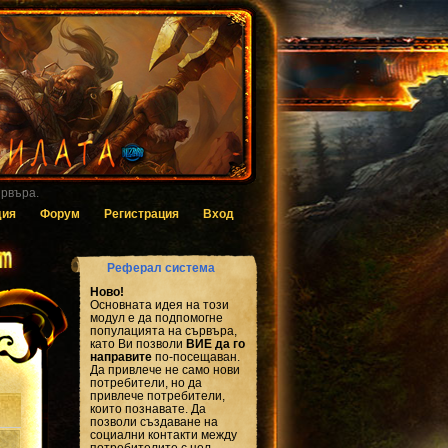
 за гласуване.
дия
Форум
Регистрация
Вход
Реферал система
Ново!
Основната идея на този
модул е да подпомогне
популацията на сървъра,
като Ви позволи
ВИЕ да го
направите
по-посещаван.
Да привлече не само нови
потребители, но да
привлече потребители,
които познавате. Да
позволи създаване на
социални контакти между
потребителите с цел