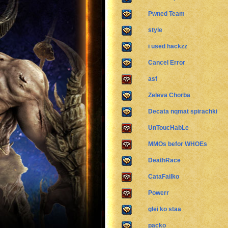
Pwned Team
style
i used hackzz
Cancel Error
asf
Zeleva Chorba
Decata nqmat spirachki
UnToucHabLe
MMOs befor WHOEs
DeathRace
CataFailko
Powerr
glei ko staa
packo