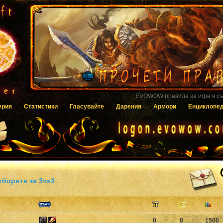
Гласувайте за EVOWOW чрез системата
ерия
Статистики
Гласувайте
Дарения
Армори
Енциклопе
тборите за 3vs3
0
0
1500