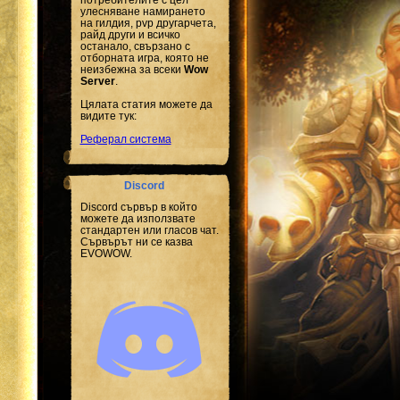
улесняване намирането
на гилдия, pvp другарчета,
райд други и всичко
останало, свързано с
отборната игра, която не
неизбежна за всеки
Wow
Server
.
Цялата статия можете да
видите тук:
Реферал система
Discord
Discord сървър в който
можете да използвате
стандартен или гласов чат.
Сървърът ни се казва
EVOWOW.