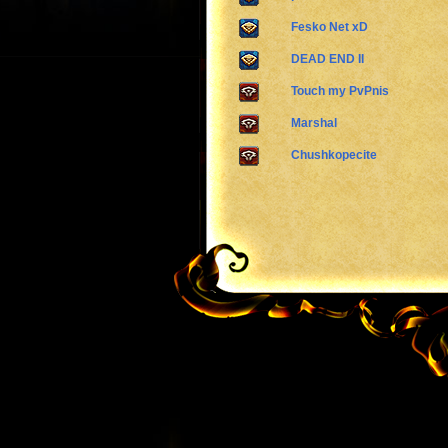
Fesko Net xD
DEAD END II
Touch my PvPnis
Marshal
Chushkopecite