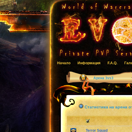
Начало
Информация
F.A.Q.
Гал
Арена 3vs3
Статистика на арена о
Terror Squad