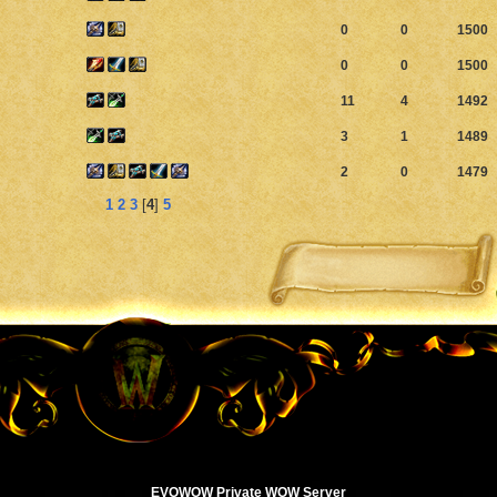
0
0
1500
0
0
1500
11
4
1492
3
1
1489
2
0
1479
1
2
3
[
4
]
5
EVOWOW Private WOW Server