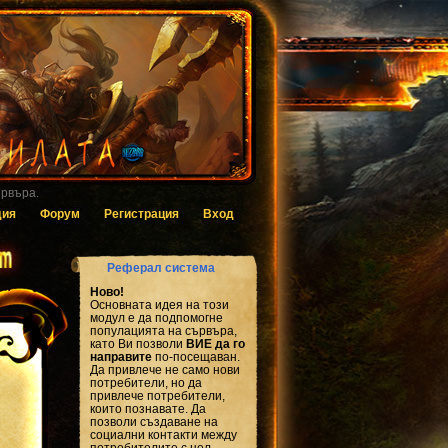
 за гласуване.
дия
Форум
Регистрация
Вход
Реферал система
Ново!
Основната идея на този
модул е да подпомогне
популацията на сървъра,
като Ви позволи
ВИЕ да го
направите
по-посещаван.
Да привлече не само нови
потребители, но да
привлече потребители,
които познавате. Да
позволи създаване на
социални контакти между
потребителите с цел