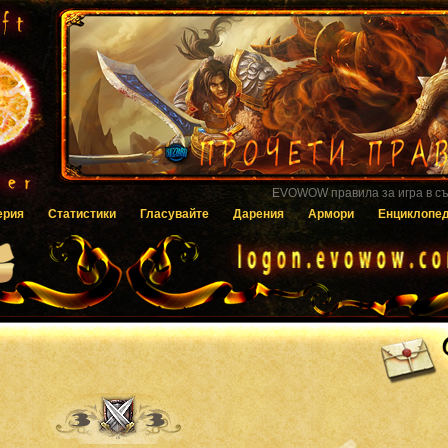
Гласувайте за EVOWOW чрез системата
ерия
Статистики
Гласувайте
Дарения
Армори
Енциклопе