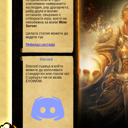
улесняване намирането
на гилдия, pvp другарчета,
райд други и всичко
останало, свързано с
отборната игра, която не
неизбежна за всеки
Wow
Server
.
Цялата статия можете да
видите тук:
Реферал система
Discord
Discord сървър в който
можете да използвате
стандартен или гласов чат.
Сървърът ни се казва
EVOWOW.