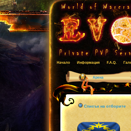
Начало
Информация
F.A.Q.
Гал
Арена
Списък на отборите