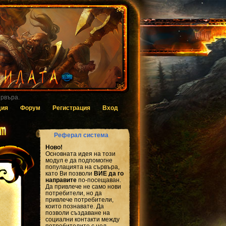
 за гласуване.
дия
Форум
Регистрация
Вход
Реферал система
Ново!
Основната идея на този
модул е да подпомогне
популацията на сървъра,
като Ви позволи
ВИЕ да го
направите
по-посещаван.
Да привлече не само нови
потребители, но да
привлече потребители,
които познавате. Да
позволи създаване на
социални контакти между
потребителите с цел