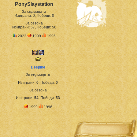
PonySlaystation
За седмицата
Изиграни: 0, Победи: 0
За сезона
Изиграни: 57, Победи: 56
2022
1999
1996
Despine
За седмицата
Изиграни:
0
, Победи:
0
За сезона
Изиграни:
54
, Победи:
53
1999
1996