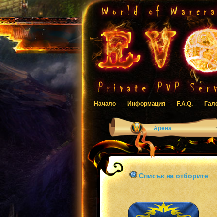
Начало
Информация
F.A.Q.
Гал
Арена
Списък на отборите