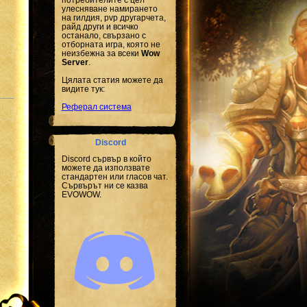
улесняване намирането
на гилдия, pvp другарчета,
райд други и всичко
останало, свързано с
отборната игра, която не
неизбежна за всеки
Wow
Server
.
Цялата статия можете да
видите тук:
Реферал система
Discord
Discord сървър в който
можете да използвате
стандартен или гласов чат.
Сървърът ни се казва
EVOWOW.