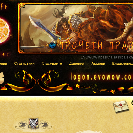
Гласувайте за EVOWOW чрез системата
ерия
Статистики
Гласувайте
Дарения
Армори
Енциклопе