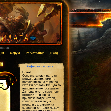
 за гласуване.
дия
Форум
Регистрация
Вход
Реферал система
Ново!
Основната идея на този
модул е да подпомогне
популацията на сървъра,
като Ви позволи
ВИЕ да го
направите
по-посещаван.
Да привлече не само нови
потребители, но да
привлече потребители,
които познавате. Да
позволи създаване на
социални контакти между
потребителите с цел