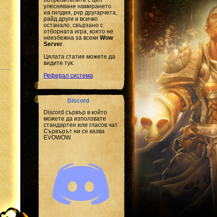
улесняване намирането
на гилдия, pvp другарчета,
райд други и всичко
останало, свързано с
отборната игра, която не
неизбежна за всеки
Wow
Server
.
Цялата статия можете да
видите тук:
Реферал система
Discord
Discord сървър в който
можете да използвате
стандартен или гласов чат.
Сървърът ни се казва
EVOWOW.