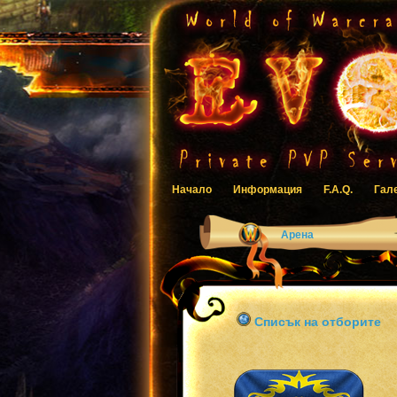
Начало
Информация
F.A.Q.
Гал
Арена
Списък на отборите