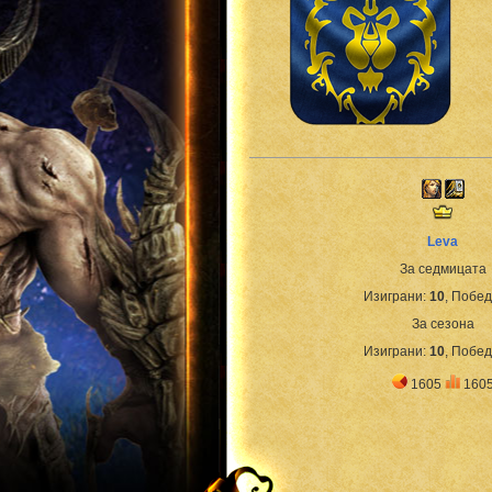
Leva
За седмицата
Изиграни:
10
, Побе
За сезона
Изиграни:
10
, Побе
1605
160