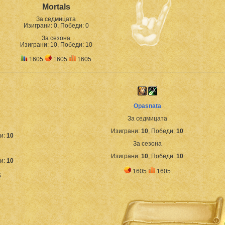
Mortals
За седмицата
Изиграни: 0, Победи: 0
За сезона
Изиграни: 10, Победи: 10
1605
1605
1605
Opasnata
За седмицата
Изиграни:
10
, Победи:
10
ди:
10
За сезона
Изиграни:
10
, Победи:
10
ди:
10
1605
1605
5