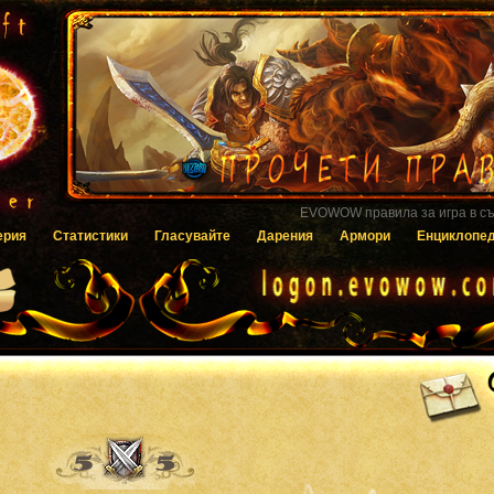
Гласувайте за EVOWOW чрез системата
ерия
Статистики
Гласувайте
Дарения
Армори
Енциклопе