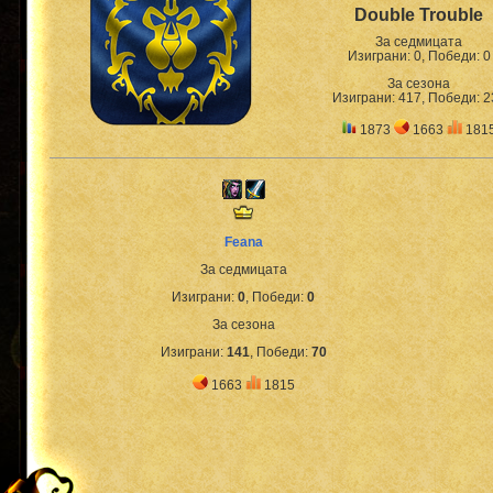
Double Trouble
За седмицата
Изиграни: 0, Победи: 0
За сезона
Изиграни: 417, Победи: 2
1873
1663
181
Feana
За седмицата
Изиграни:
0
, Победи:
0
За сезона
Изиграни:
141
, Победи:
70
1663
1815